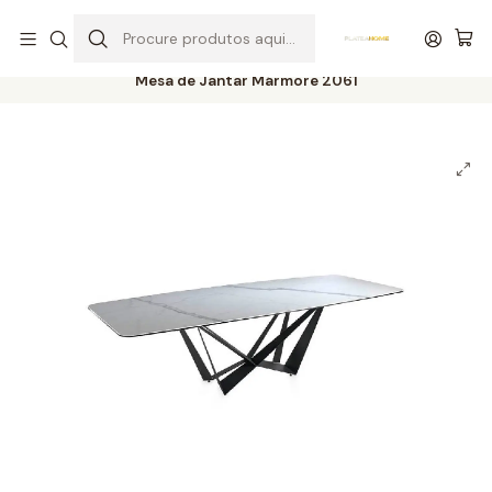
Entrega grátis de colchões acima de 400,00 €*
Início
Salas
Mesas
Mesas de Jantar
Mesa de Jantar Mármore 2061