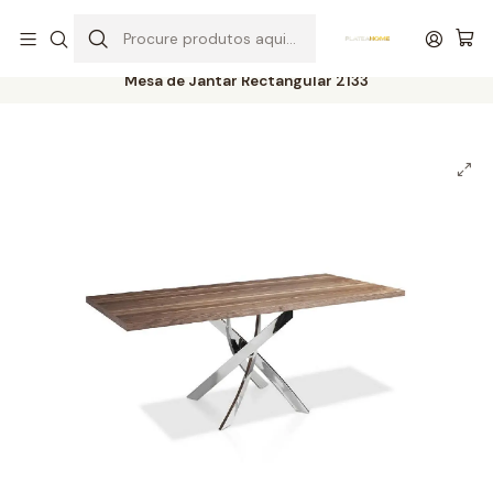
Entrega grátis de colchões acima de 400,00 €*
Início
Salas
Mesas
Mesas de Jantar
Mesa de Jantar Rectangular 2133