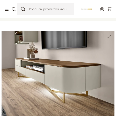
Entrega grátis de colchões acima de 400,00 €*
Início
Salas
Móveis de TV
Móvel TV Amora