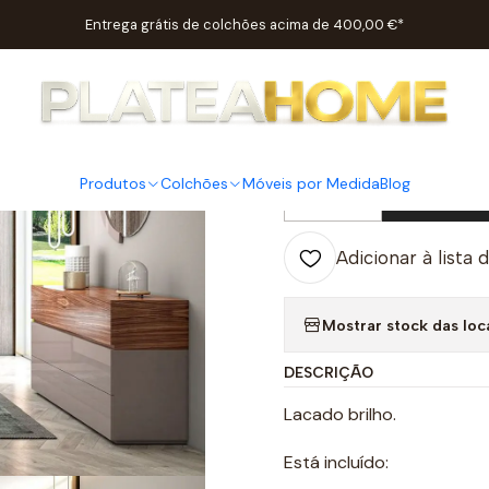
Início
Quartos
Quartos de Casal
Quarto Peter
Entrega grátis de colchões acima de 400,00 €*
|
Quarto Pe
Produtos
Colchões
Móveis por Medida
Blog
Adic
Quantidade
Adicionar à lista 
Mostrar stock das loc
DESCRIÇÃO
Lacado brilho.
Está incluído: