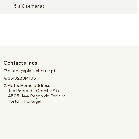
5 a 6 semanas
Contacte-nos
platea@plateahome.pt
351928314198
PlateaHome address
Rua Recta de Gomil, nº 5
4595-144 Paços de Ferreira
Porto - Portugal