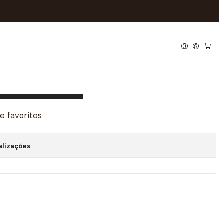
ter
ionar ao Carrinho
Comprar agora
de favoritos
alizações