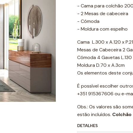
- Cama para colchão 20
- 2 Mesas de cabeceira
- Cómoda
- Moldura com espelho
Cama L.300 x A.120 x P.
Mesas de Cabeceira 2 Ga
Cómoda 4 Gavetas L.130 
Moldura D.70 x A.3cm
Os elementos deste conj
É possível escolher out
+351 915367606 ou e-ma
Obs.: Os valores são som
estão incluídos.
Colchão 
DETALHES