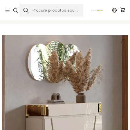
Entrega grátis de colchões acima de 400,00 €*
Início
Hall
Sapateira
Sapateira Valentina