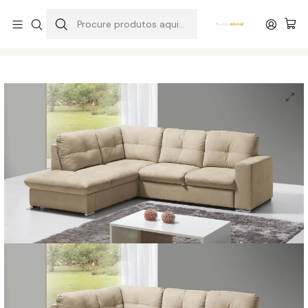
Entrega grátis de colchões acima de 400,00 €*
Início
Salas
Sofás
Sofá Cama Bobby Canto