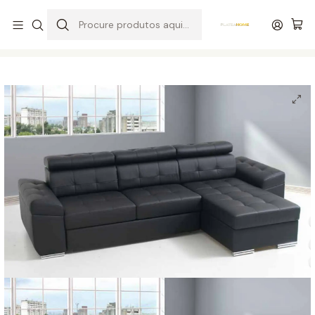
Entrega grátis de colchões acima de 400,00 €*
Início
Salas
Sofás
Sofá + Chaise Longue Eros